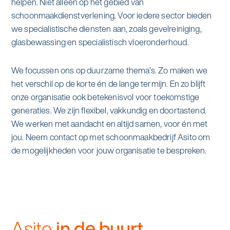
helpen. Niet alleen op het gebied van
alle diensten bekijken
schoonmaakdienstverlening. Voor iedere sector bieden
Duurzaamheid & Asito
we specialistische diensten aan, zoals gevelreiniging,
glasbewassing en specialistisch vloeronderhoud.
Innovatie & Asito
We focussen ons op duurzame thema’s. Zo maken we
Mens & Asito
het verschil op de korte én de lange termijn. En zo blijft
onze organisatie ook betekenisvol voor toekomstige
generaties. We zijn flexibel, vakkundig en doortastend.
We werken met aandacht en altijd samen, voor én met
Werken bij Asito
jou. Neem contact op met schoonmaakbedrijf Asito om
de mogelijkheden voor jouw organisatie te bespreken.
Zoeken
Offerte aanvragen
Asito
in de buurt