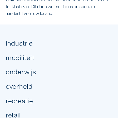
tot klaslokaal. Dit doen we met focus en speciale
aandacht voor uw locatie.
industrie
Hoeveel dagen per week heb je
mobiliteit
schoonmaak nodig?
onderwijs
overheid
recreatie
volgende stap
retail