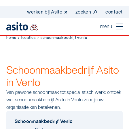
werken bij Asito
zoeken
contact
menu
home
locaties
schoonmaakbedrijf venlo
home
sluiten
diensten
Schoonmaakbedrijf Asito
Suggesties
Dagelijkse schoonmaak
sectoren
in Venlo
werken bij asito
Interieurreiniging
Van gewone schoonmaak tot specialistisch werk: ontdek
one go - werk beter samen met one go
In de buurt
wij zijn Asito
wat schoonmaakbedrijf Asito in Venlo voor jouw
Vloerreiniging
co2-uitstoot rapportage 2023
organisatie kan betekenen.
Industrie
Wij zijn Asito
op weg naar volledig circulair in 2030 met
Schoonmaak
duurzame bedrijfskleding
Schoonmaakbedrijf Venlo
Mobiliteit
Ons verhaal