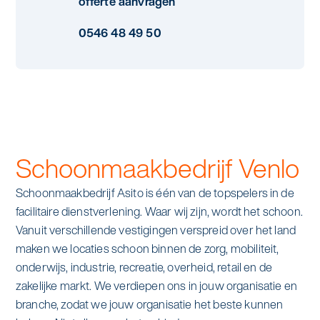
offerte aanvragen
Specialistische schoonmaak
Onderwijs
0546 48 49 50
Asito impuls
Graffitireiniging
Overheid
Sponsoring
Glas- en gevelreiniging
Recreatie
Locaties
Reinigen en coaten van RVS
Retail
Nieuws
Aanvullende diensten
Schoonmaakbedrijf Venlo
Zakelijk
Artikelen
One Go
Schoonmaakbedrijf Asito is één van de topspelers in de
facilitaire dienstverlening. Waar wij zijn, wordt het schoon.
Zorg
Kennisbank
Zorgondersteuning
Vanuit verschillende vestigingen verspreid over het land
maken we locaties schoon binnen de zorg, mobiliteit,
Contact
Vloermeester van One Go
onderwijs, industrie, recreatie, overheid, retail en de
zakelijke markt. We verdiepen ons in jouw organisatie en
branche, zodat we jouw organisatie het beste kunnen
Wij werken voor