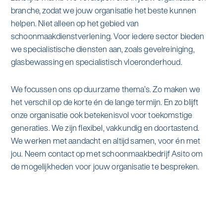
alle diensten bekijken
branche, zodat we jouw organisatie het beste kunnen
Duurzaamheid & Asito
helpen. Niet alleen op het gebied van
schoonmaakdienstverlening. Voor iedere sector bieden
Innovatie & Asito
we specialistische diensten aan, zoals gevelreiniging,
glasbewassing en specialistisch vloeronderhoud.
Mens & Asito
We focussen ons op duurzame thema’s. Zo maken we
het verschil op de korte én de lange termijn. En zo blijft
onze organisatie ook betekenisvol voor toekomstige
Werken bij Asito
generaties. We zijn flexibel, vakkundig en doortastend.
We werken met aandacht en altijd samen, voor én met
jou. Neem contact op met schoonmaakbedrijf Asito om
Zoeken
de mogelijkheden voor jouw organisatie te bespreken.
Offerte aanvragen