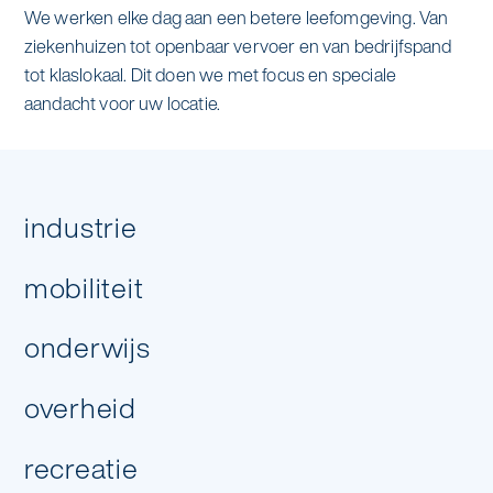
We werken elke dag aan een betere leefomgeving. Van
ziekenhuizen tot openbaar vervoer en van bedrijfspand
tot klaslokaal. Dit doen we met focus en speciale
aandacht voor uw locatie.
industrie
Hoeveel dagen per week heb je
mobiliteit
schoonmaak nodig?
onderwijs
overheid
recreatie
volgende stap