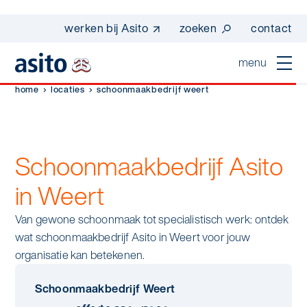
werken bij Asito
zoeken
contact
menu
home
locaties
schoonmaakbedrijf weert
home
sluiten
diensten
Schoonmaakbedrijf Asito
Suggesties
Dagelijkse schoonmaak
sectoren
in Weert
werken bij asito
Interieurreiniging
Van gewone schoonmaak tot specialistisch werk: ontdek
one go - werk beter samen met one go
In de buurt
wij zijn Asito
wat schoonmaakbedrijf Asito in Weert voor jouw
Vloerreiniging
co2-uitstoot rapportage 2023
organisatie kan betekenen.
Industrie
Wij zijn Asito
op weg naar volledig circulair in 2030 met
Schoonmaak
duurzame bedrijfskleding
Schoonmaakbedrijf Weert
Mobiliteit
Ons verhaal