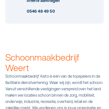
offerte aanvragen
Specialistische schoonmaak
Onderwijs
0546 48 49 50
Asito impuls
Graffitireiniging
Overheid
Sponsoring
Glas- en gevelreiniging
Recreatie
Locaties
Reinigen en coaten van RVS
Retail
Nieuws
Aanvullende diensten
Schoonmaakbedrijf
Zakelijk
Artikelen
One Go
Weert
Zorg
Kennisbank
Schoonmaakbedrijf Asito is één van de topspelers in de
Zorgondersteuning
facilitaire dienstverlening. Waar wij zijn, wordt het schoon.
Contact
Vanuit verschillende vestigingen verspreid over het land
Vloermeester van One Go
maken we locaties schoon binnen de zorg, mobiliteit,
onderwijs, industrie, recreatie, overheid, retail en de
Wij werken voor
zakelijke markt. We verdiepen ons in jouw organisatie en