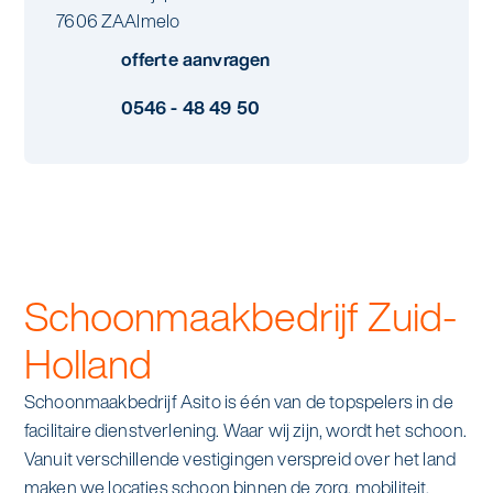
Specialistische schoonmaak
7606 ZA
Almelo
Onderwijs
Asito impuls
offerte aanvragen
Graffitireiniging
Overheid
0546 - 48 49 50
Sponsoring
Glas- en gevelreiniging
Recreatie
Locaties
Reinigen en coaten van RVS
Retail
Nieuws
Aanvullende diensten
Zakelijk
Artikelen
One Go
Schoonmaakbedrijf Zuid-
Zorg
Kennisbank
Zorgondersteuning
Holland
Contact
Schoonmaakbedrijf Asito is één van de topspelers in de
Vloermeester van One Go
facilitaire dienstverlening. Waar wij zijn, wordt het schoon.
Vanuit verschillende vestigingen verspreid over het land
Wij werken voor
maken we locaties schoon binnen de zorg, mobiliteit,