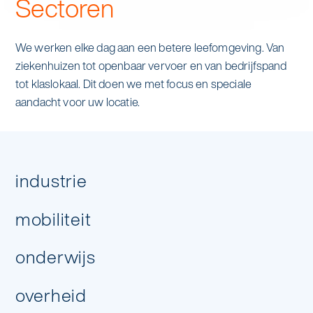
Sectoren
We werken elke dag aan een betere leefomgeving. Van
ziekenhuizen tot openbaar vervoer en van bedrijfspand
tot klaslokaal. Dit doen we met focus en speciale
aandacht voor uw locatie.
industrie
Hoeveel dagen per week heb je
mobiliteit
schoonmaak nodig?
onderwijs
overheid