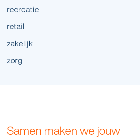
recreatie
volgende stap
retail
zakelijk
zorg
Samen maken we jouw