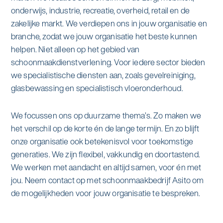
alle diensten bekijken
onderwijs, industrie, recreatie, overheid, retail en de
Duurzaamheid & Asito
zakelijke markt. We verdiepen ons in jouw organisatie en
branche, zodat we jouw organisatie het beste kunnen
Innovatie & Asito
helpen. Niet alleen op het gebied van
schoonmaakdienstverlening. Voor iedere sector bieden
Mens & Asito
we specialistische diensten aan, zoals gevelreiniging,
glasbewassing en specialistisch vloeronderhoud.
We focussen ons op duurzame thema’s. Zo maken we
Werken bij Asito
het verschil op de korte én de lange termijn. En zo blijft
onze organisatie ook betekenisvol voor toekomstige
generaties. We zijn flexibel, vakkundig en doortastend.
Zoeken
We werken met aandacht en altijd samen, voor én met
jou. Neem contact op met schoonmaakbedrijf Asito om
Offerte aanvragen
de mogelijkheden voor jouw organisatie te bespreken.