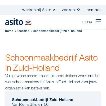
werken bij Asito
zoeken
contact
menu
home
locaties
schoonmaakbedrijf zuid-holland
home
sluiten
diensten
Schoonmaakbedrijf Asito
Suggesties
Dagelijkse schoonmaak
sectoren
in Zuid-Holland
werken bij asito
Interieurreiniging
Van gewone schoonmaak tot specialistisch werk: ontdek
one go - werk beter samen met one go
In de buurt
wij zijn Asito
wat schoonmaakbedrijf Asito in Zuid-Holland voor jouw
Vloerreiniging
co2-uitstoot rapportage 2023
organisatie kan betekenen.
Industrie
Wij zijn Asito
op weg naar volledig circulair in 2030 met
Schoonmaak
duurzame bedrijfskleding
Schoonmaakbedrijf Zuid-Holland
Mobiliteit
Van Riemsdijkplein 50
Ons verhaal