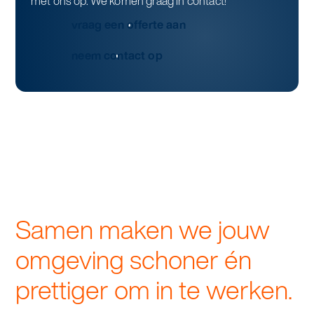
met ons op. We komen graag in contact!
vraag een offerte aan
neem contact op
Samen maken we jouw
omgeving schoner én
prettiger om in te werken.