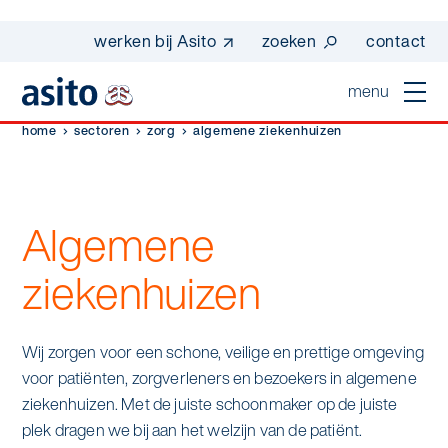
werken bij Asito
zoeken
contact
menu
home
sectoren
zorg
algemene ziekenhuizen
home
sluiten
diensten
Algemene
Suggesties
Dagelijkse schoonmaak
sectoren
ziekenhuizen
werken bij asito
Interieurreiniging
one go - werk beter samen met one go
In de buurt
wij zijn Asito
Wij zorgen voor een schone, veilige en prettige omgeving
Vloerreiniging
co2-uitstoot rapportage 2023
voor patiënten, zorgverleners en bezoekers in algemene
Industrie
Wij zijn Asito
op weg naar volledig circulair in 2030 met
ziekenhuizen. Met de juiste schoonmaker op de juiste
Schoonmaak
duurzame bedrijfskleding
plek dragen we bij aan het welzijn van de patiënt.
Mobiliteit
Ons verhaal